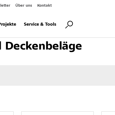
etter
Über uns
Kontakt
Innenbeläge
Wand- und Deckenbeläge
Projekte
Service & Tools
 Deckenbeläge