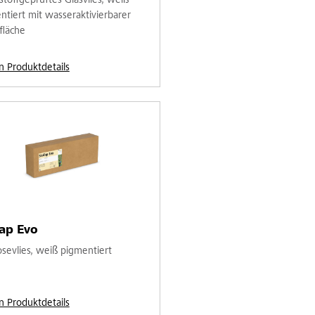
stoffgeprüftes Glasvlies, weiß
ntiert mit wasseraktivierbarer
fläche
n Produktdetails
ap Evo
osevlies, weiß pigmentiert
n Produktdetails