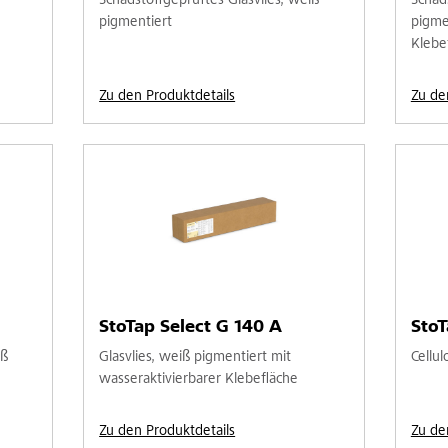
Schadstoffgeprüftes Glasvlies, weiß
Schad
pigmentiert
pigme
Klebe
Zu den Produktdetails
Zu de
StoTap Select G 140 A
StoT
iß
Glasvlies, weiß pigmentiert mit
Cellul
wasseraktivierbarer Klebefläche
Zu den Produktdetails
Zu de