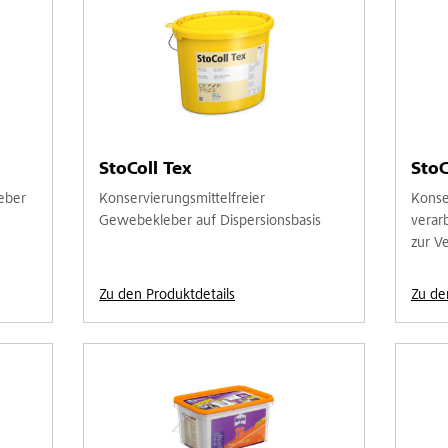
StoColl Tex
StoC
leber
Konservierungsmittelfreier
Konse
Gewebekleber auf Dispersionsbasis
verar
zur V
Zu den Produktdetails
Zu de