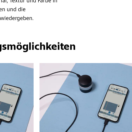
ial, Textur und Farbe in
en und die
wiedergeben.
gsmöglichkeiten