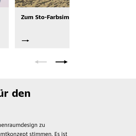
Z
Zum Sto-Farbsimulator
für den
nenraumdesign zu
amtkonzept stimmen. Es ist