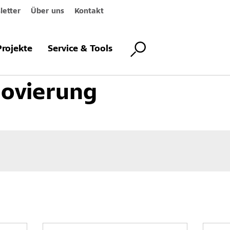
etter
Über uns
Kontakt
kustikrenovierung
Projekte
Service & Tools
novierung