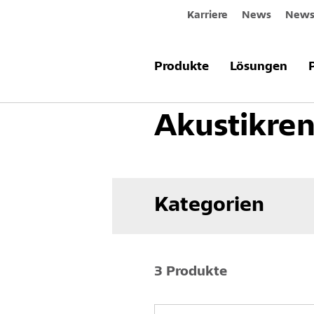
Karriere
News
Newsl
Produkte & Systeme
Akustik
A
Produkte
Lösungen
Akustikre
Kategorien
3 Produkte