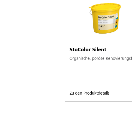
StoColor Silent
Organische, poröse Renovierungs
Zu den Produktdetails