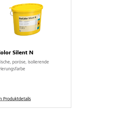
olor Silent N
ische, poröse, isolierende
ierungsfarbe
n Produktdetails