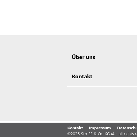
Über uns
Kontakt
Kontakt
Impressum
Datenschu
©
2026
Sto SE & Co. KGaA - all rights 