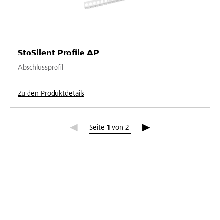
StoSilent Profile AP
Abschlussprofil
Zu den Produktdetails
Seite 1
Seite
1
von
2