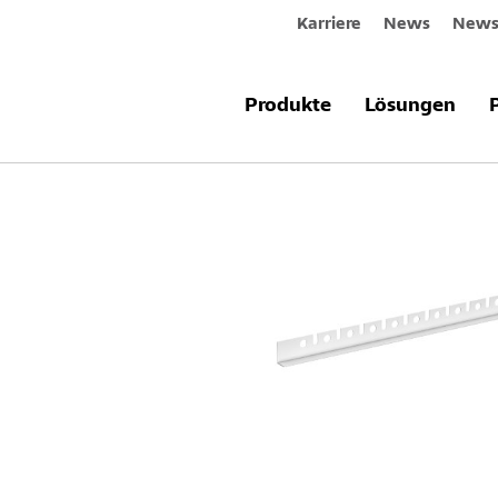
Karriere
News
Newsl
Produkte & Systeme
StoSilent Prof
Produkte
Lösungen