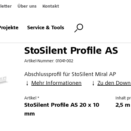
etter
Über uns
Kontakt
ile AS
Projekte
Service & Tools
StoSilent Profile AS
Artikel-Nummer:
01041-002
Abschlussprofil für StoSilent Miral AP
Mehr Informationen
Zu den Down
Artikel *
Inhalt p
StoSilent Profile AS 20 x 10
2,5 m
mm