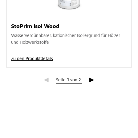
StoPrim Isol Wood
Wasserverdünnbarer, kationischer Isoliergrund für Hölzer
und Holzwerkstoffe
Zu den Produktdetails
Seite 1
Seite
1
von
2