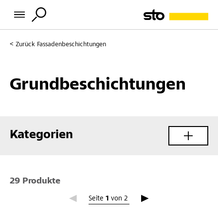
Zurück
Fassadenbeschichtungen
Grundbeschichtungen
Kategorien
29 Produkte
Seite 1
Seite
1
von
2