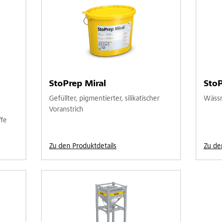
StoPrep Miral
StoP
Gefüllter, pigmentierter, silikatischer
Wässri
Voranstrich
fe
Zu den Produktdetails
Zu de