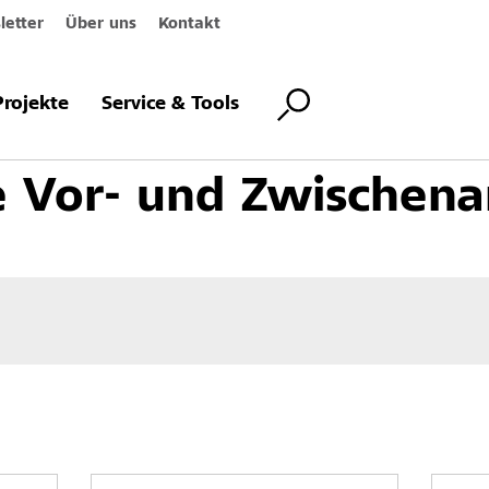
etter
Über uns
Kontakt
assadenbeschichtungen
Grundbeschichtungen
Silikatische Vor- und 
Projekte
Service & Tools
he Vor- und Zwischena