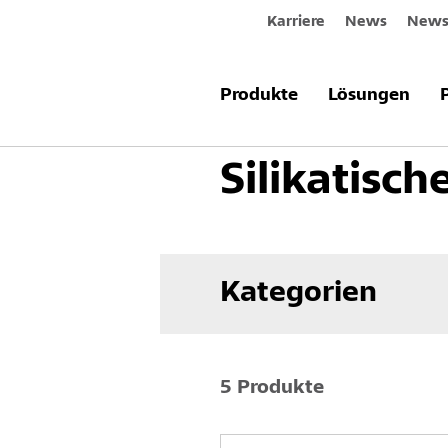
Karriere
News
Newsl
Produkte & Systeme
Fassade
F
Produkte
Lösungen
Silikatisc
Kategorien
5 Produkte