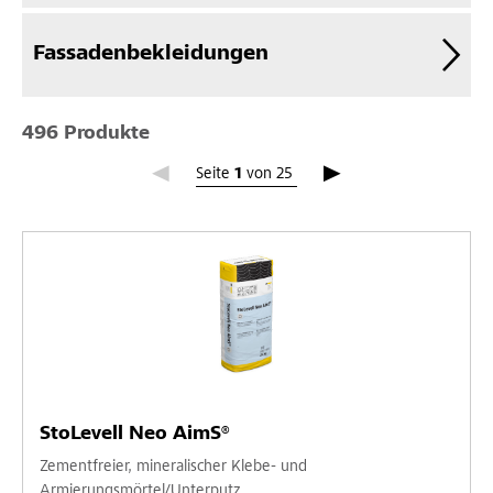
Fassadenbekleidungen
496 Produkte
Seite 1
Seite
1
von
25
StoLevell Neo AimS®
Zementfreier, mineralischer Klebe- und
Armierungsmörtel/Unterputz