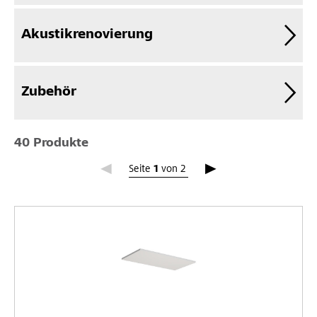
Akustikrenovierung
Zubehör
40 Produkte
Seite 1
Seite
1
von
2