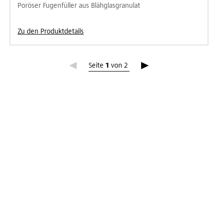
Poröser Fugenfüller aus Blähglasgranulat
Zu den Produktdetails
Seite 1
Seite
1
von
2