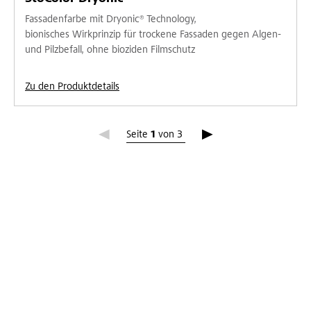
Fassadenfarbe mit Dryonic® Technology,
bionisches Wirkprinzip für trockene Fassaden gegen Algen-
und Pilzbefall, ohne bioziden Filmschutz
Zu den Produktdetails
Seite 1
Seite
1
von
3