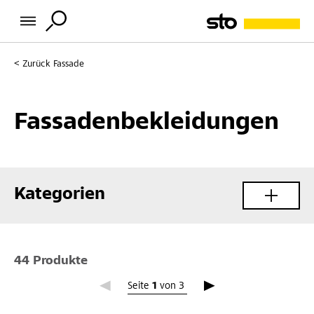
Zurück
Fassade
Fassadenbekleidungen
Kategorien
44 Produkte
Seite 1
Seite
1
von
3