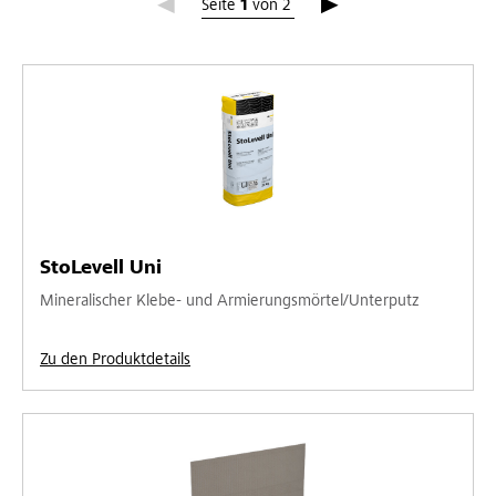
Seite 1
Seite
1
von
2
StoLevell Uni
Mineralischer Klebe- und Armierungsmörtel/Unterputz
Zu den Produktdetails