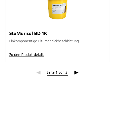
StoMurisol BD 1K
Einkomponentige Bitumendickbeschichtung
Zu den Produktdetails
Seite 1
Seite
1
von
2