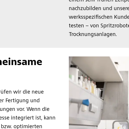
einem sehr frühen Zeitpu
nachzubilden und unsere
werksspezifischen Kund
testen – von Spritzrobot
Trocknungsanlagen.
emeinsame
rüfen wir die neue
er Fertigung und
ungen vor. Wenn die
sse integriert ist, kann
 bzw. optimierten