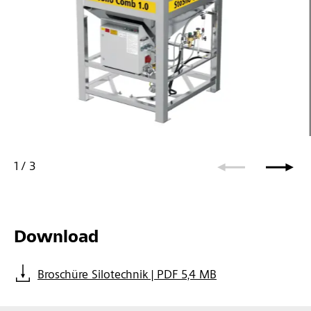
toSilo Comb - für pastöse Produkte mit Förderpumpe
1
/
3
Download
Broschüre Silotechnik | PDF 5,4 MB