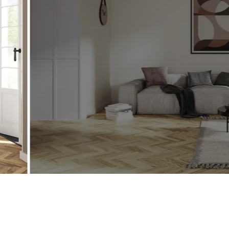
m
E
V