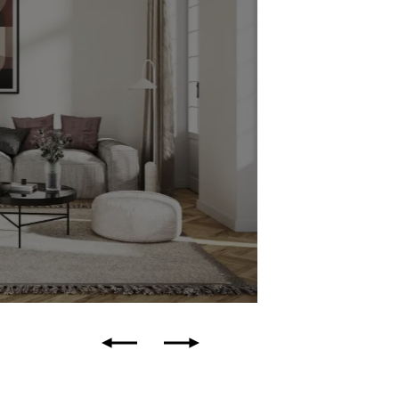
ffizientes Standard-System
ariante: Safe, Farbton: Y05 95 05