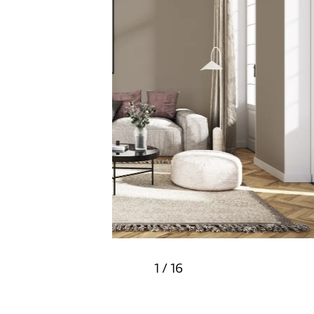
Effizientes Standard-Syste
Variante: Basic, Farbton: Y13 45 15
1
/
16