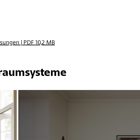
sungen | PDF 10,2 MB
nraumsysteme