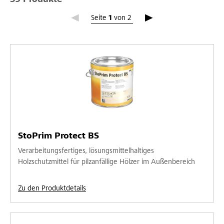
39 Produkte
Seite 1
Seite
1
von
2
StoPrim Protect BS
Verarbeitungsfertiges, lösungsmittelhaltiges
Holzschutzmittel für pilzanfällige Hölzer im Außenbereich
Zu den Produktdetails