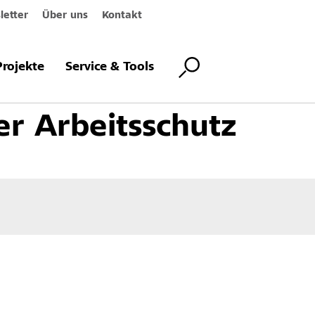
etter
Über uns
Kontakt
nd Maschinen
Persönlicher Arbeitsschutz
Projekte
Service & Tools
er Arbeitsschutz