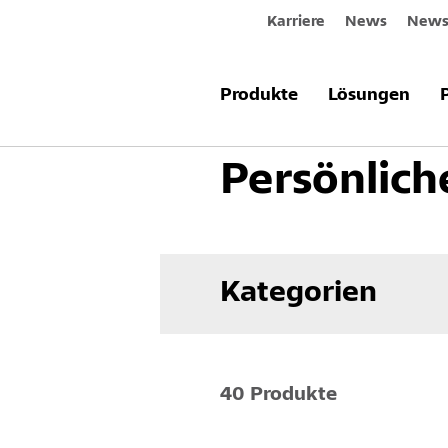
Karriere
News
Newsl
Produkte & Systeme
Werkzeuge u
Produkte
Lösungen
Persönlich
Kategorien
40 Produkte