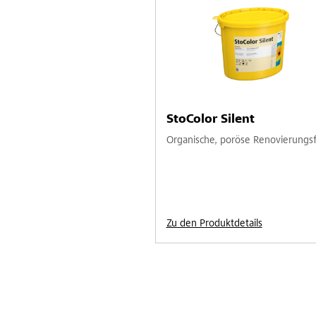
StoColor Silent
Organische, poröse Renovierungs
Zu den Produktdetails