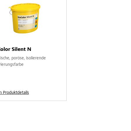
olor Silent N
ische, poröse, isolierende
ierungsfarbe
n Produktdetails