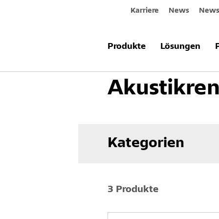
Karriere
News
Newsl
Produkte & Systeme
Akustik
A
Produkte
Lösungen
Akustikren
Kategorien
3 Produkte