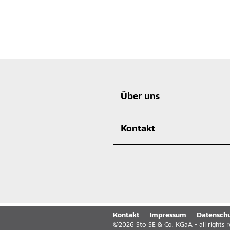
Über uns
Kontakt
Kontakt
Impressum
Datenschu
©
2026
Sto SE & Co. KGaA - all rights 