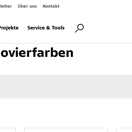
etter
Über uns
Kontakt
kustikrenovierung
Akustikrenovierfarben
Projekte
Service & Tools
ovierfarben