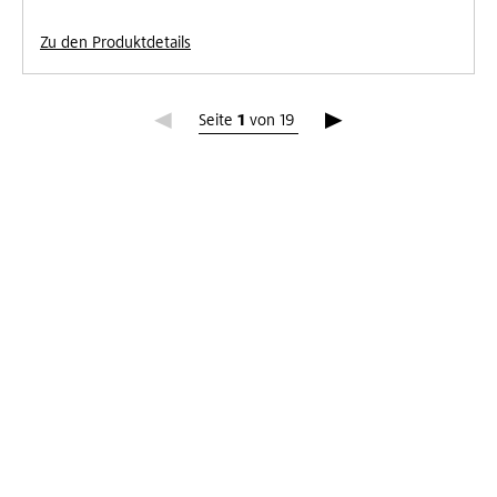
Zu den Produktdetails
Seite 1
Seite
1
von
19