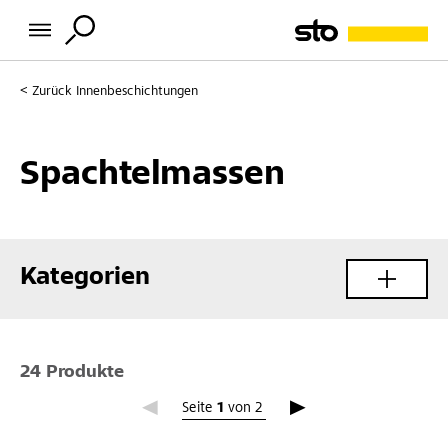
Zurück
Innenbeschichtungen
Spachtelmassen
Kategorien
24 Produkte
Seite 1
Seite
1
von
2