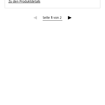
Zu den Produktdetails
Seite 1
Seite
1
von
2