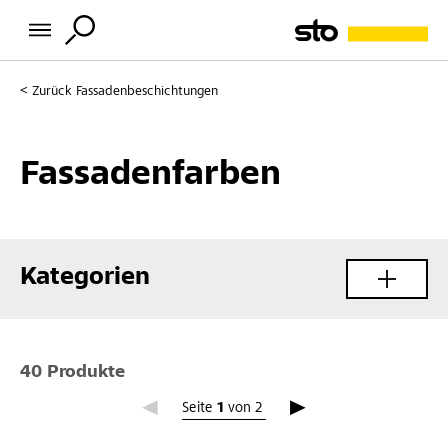
Zurück
Fassadenbeschichtungen
Fassadenfarben
Kategorien
40 Produkte
Seite 1
Seite
1
von
2