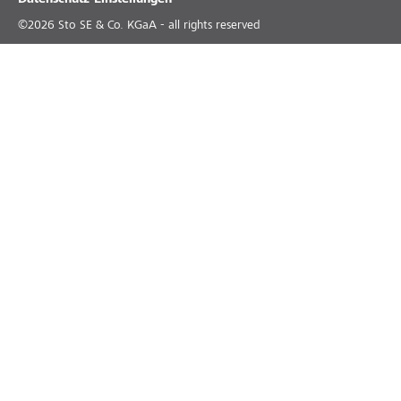
Datenschutz-Einstellungen
©
2026
Sto SE & Co. KGaA - all rights reserved