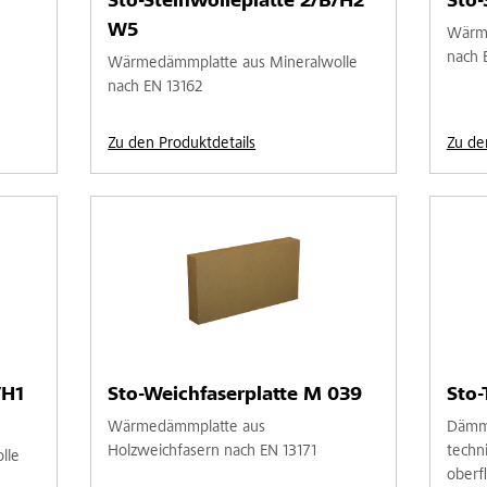
Sto-Steinwolleplatte 2/B/H2
Sto-
W5
Wärme
nach 
Wärmedämmplatte aus Mineralwolle
nach EN 13162
Zu den Produktdetails
Zu de
/H1
Sto-Weichfaserplatte M 039
Sto-
Wärmedämmplatte aus
Dämmp
Holzweichfasern nach EN 13171
techn
lle
oberf