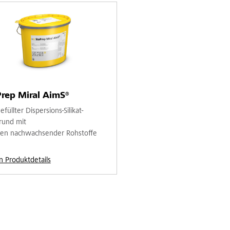
rep Miral AimS®
füllter Dispersions-Silikat-
rund mit
len nachwachsender Rohstoffe
n Produktdetails