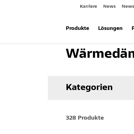
Karriere
News
Newsl
Produkte & Systeme
Fassade
W
Produkte
Lösungen
Wärmedäm
Kategorien
328 Produkte