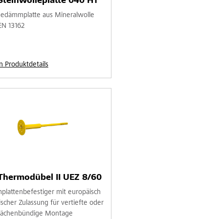
Steinwolleplatte 040 H1
dämmplatte aus Mineralwolle
EN 13162
n Produktdetails
Thermodübel II UEZ 8/60
lattenbefestiger mit europäisch
ischer Zulassung für vertiefte oder
lächenbündige Montage