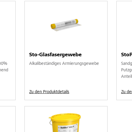
Sto-Glasfasergewebe
StoP
 30%
Alkalibeständiges Armierungsgewebe
Sandge
hend
Putzg
Antei
Zu den Produktdetails
Zu de