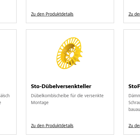
Zu den Produktdetails
Zu de
Sto-Dübelversenkteller
StoF
äisch
Dübelkombischeibe für die versenkte
Dämmp
e
Montage
Schra
bauau
Zu den Produktdetails
Zu de