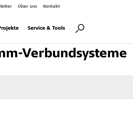
etter
Über uns
Kontakt
ärmedämm-Verbundsysteme
Projekte
Service & Tools
m-Verbundsysteme