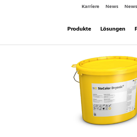
Karriere
News
Newsl
Produkte & Systeme
StoColor Dry
Produkte
Lösungen