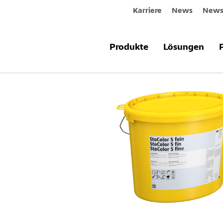
Karriere
News
Newsl
Produkte & Systeme
StoColor S
Produkte
Lösungen