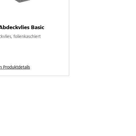
Abdeckvlies Basic
vlies, folienkaschiert
n Produktdetails