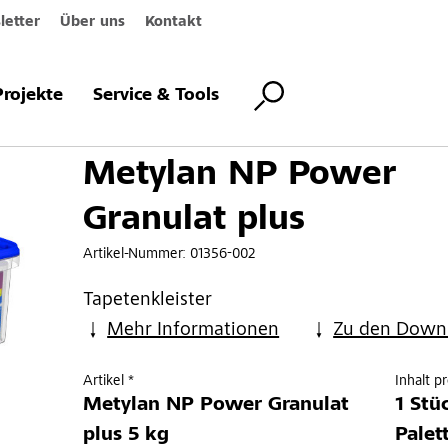
etter
Über uns
Kontakt
ower Granulat plus
Projekte
Service & Tools
Metylan NP Power
Granulat plus
Artikel-Nummer:
01356-002
Tapetenkleister
Mehr Informationen
Zu den Down
Artikel *
Inhalt p
Metylan NP Power Granulat
1 Stü
plus 5 kg
Palet