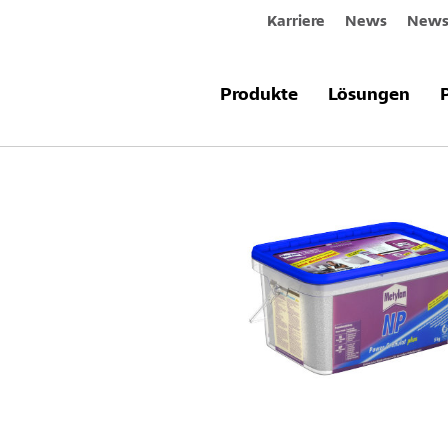
Karriere
News
Newsl
Produkte & Systeme
Metylan NP P
Produkte
Lösungen