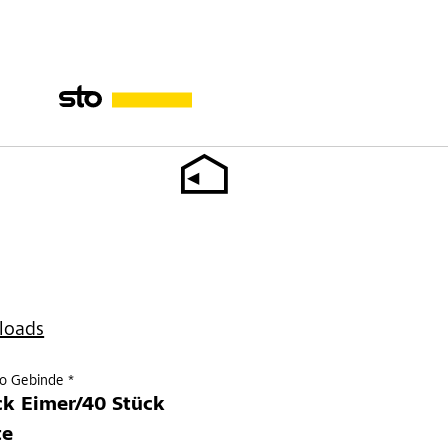
loads
ro Gebinde *
ck Eimer/40 Stück
te