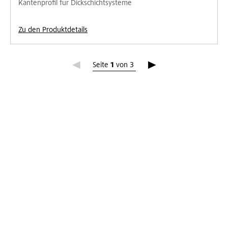
Kantenprofil für Dickschichtsysteme
Zu den Produktdetails
Seite 1
Seite
1
von
3