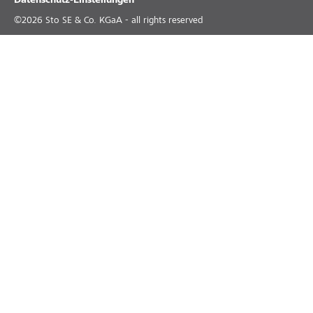
Datenschutz-Einstellungen
©
2026
Sto SE & Co. KGaA - all rights reserved