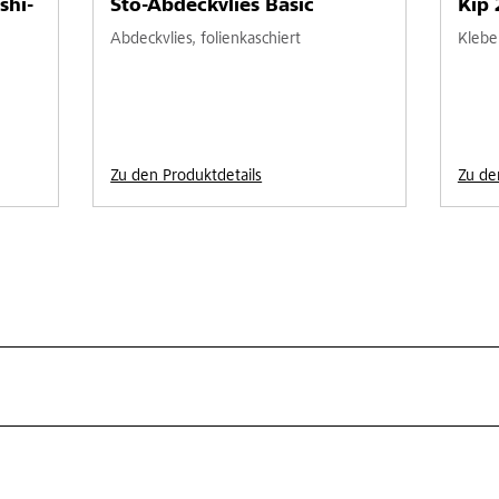
shi-
Sto-Abdeckvlies Basic
Kip
Abdeckvlies, folienkaschiert
Klebe
Zu den Produktdetails
Zu de