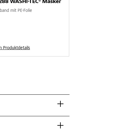
 288 WASHI-TEC® Masker
band mit PE-Folie
n Produktdetails