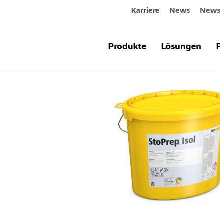
Karriere
News
Newsl
Produkte & Systeme
StoPrep Isol
Produkte
Lösungen