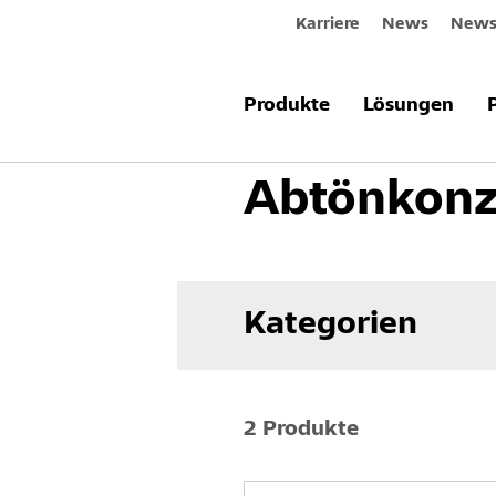
Karriere
News
Newsl
Produkte & Systeme
Innenraum
Produkte
Lösungen
Abtönkonz
Kategorien
2 Produkte