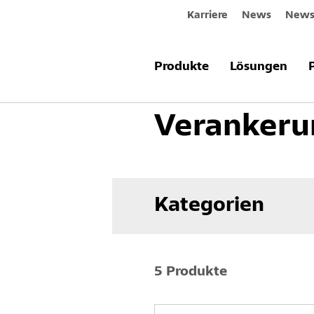
Karriere
News
Newsl
Produkte & Systeme
Fassade
V
Produkte
Lösungen
Verankeru
Kategorien
5 Produkte