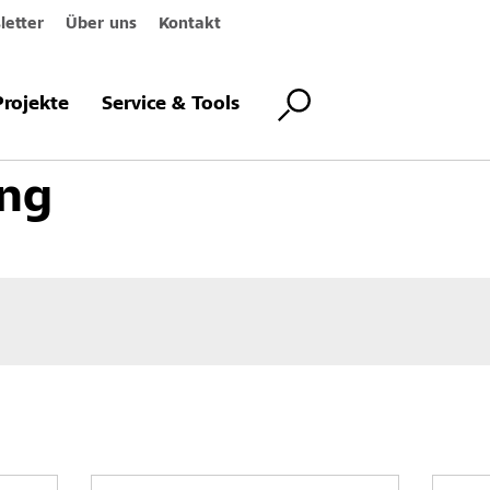
etter
Über uns
Kontakt
orgehängte hinterlüftete Fassadensysteme
Systemkomponenten
Ver
Projekte
Service & Tools
ng