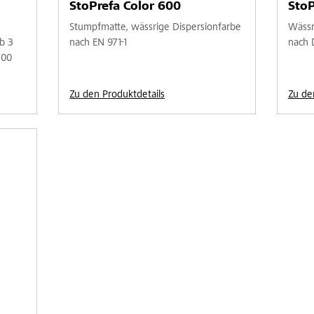
StoPrefa Color 600
StoP
Stumpfmatte, wässrige Dispersionfarbe
Wässr
b 3
nach EN 971-1
nach 
300
Zu den Produktdetails
Zu de