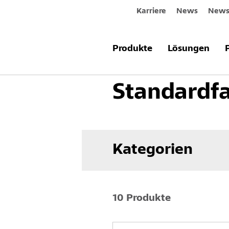
Karriere
News
Newsl
Produkte & Systeme
Innenraum
Produkte
Lösungen
Standardf
Kategorien
10 Produkte