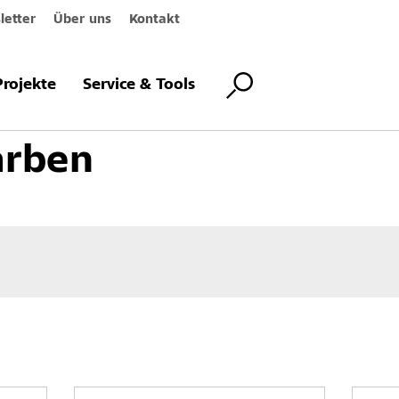
etter
Über uns
Kontakt
Innenbeschichtungen
Innenfarben
Standardfarben
Projekte
Service & Tools
arben