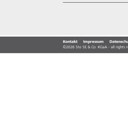
Kontakt
Impressum
Datenschu
©
2026
Sto SE & Co. KGaA - all rights 