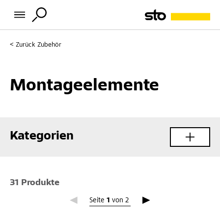
Zurück
Zubehör
Montageelemente
Kategorien
31 Produkte
Seite 1
Seite
1
von
2