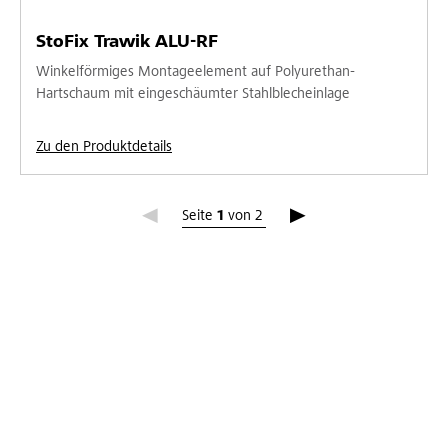
StoFix Trawik ALU-RF
Winkelförmiges Montageelement auf Polyurethan-
Hartschaum mit eingeschäumter Stahlblecheinlage
Zu den Produktdetails
Seite 1
Seite
1
von
2