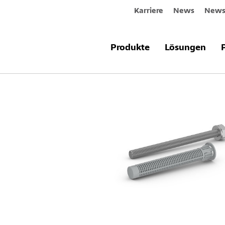
Karriere
News
Newsl
Produkte & Systeme
StoFix Tragwi
Produkte
Lösungen