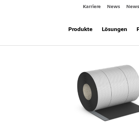
Karriere
News
Newsl
Produkte & Systeme
StoSeal Band
Produkte
Lösungen