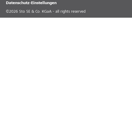
Datenschutz-Einstellungen
©
2026
Sto SE & Co. KGaA - all rights reserved