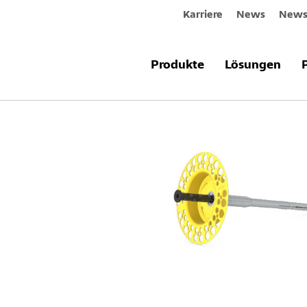
Karriere
News
Newsl
Produkte & Systeme
Sto-Thermodüb
Produkte
Lösungen