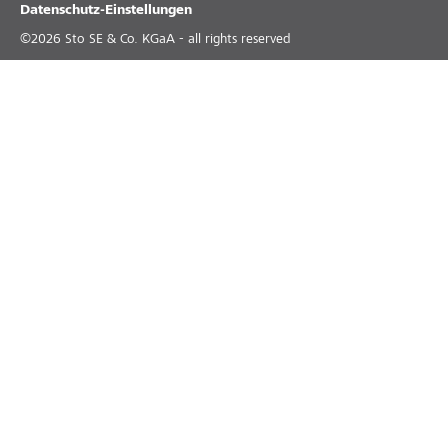
Datenschutz-Einstellungen
©
2026
Sto SE & Co. KGaA - all rights reserved