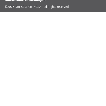
Datenschutz-Einstellungen
©
2026
Sto SE & Co. KGaA - all rights reserved