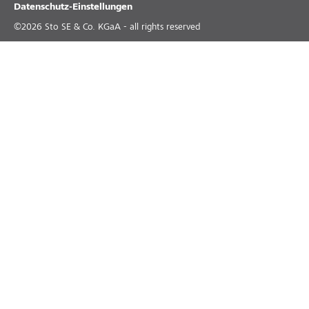
Datenschutz-Einstellungen
©
2026
Sto SE & Co. KGaA - all rights reserved