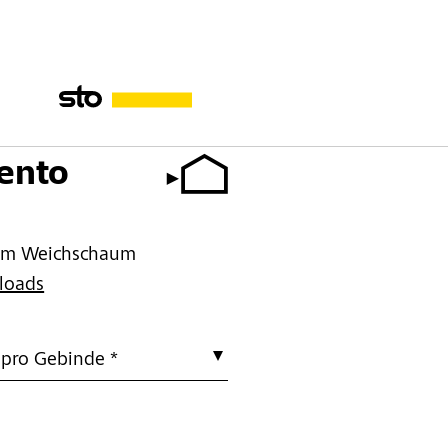
ento
tem Weichschaum
loads
 pro Gebinde *