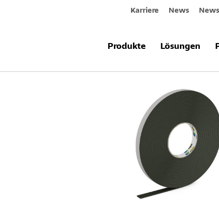
Karriere
News
Newsl
Produkte & Systeme
Sto-Fugendic
Produkte
Lösungen