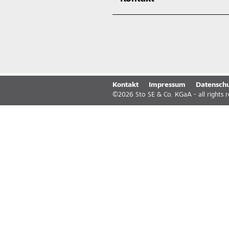
Kontakt
Impressum
Datenschu
©
2026
Sto SE & Co. KGaA - all rights 