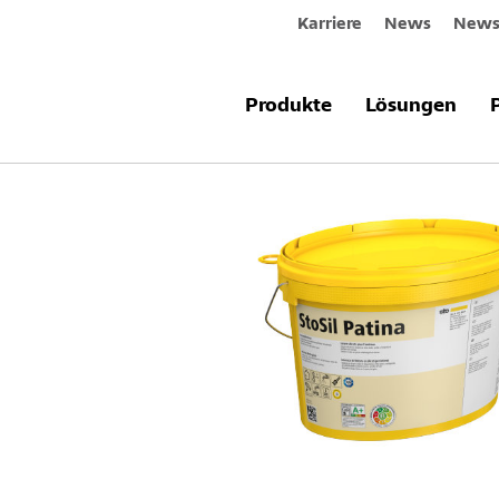
Karriere
News
Newsl
Produkte & Systeme
StoSil Patina
Produkte
Lösungen