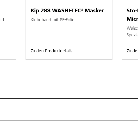
Kip 288 WASHI-TEC® Masker
Sto-
Micr
nd
Klebeband mit PE-Folie
Walze
Spezi
Zu den Produktdetails
Zu de