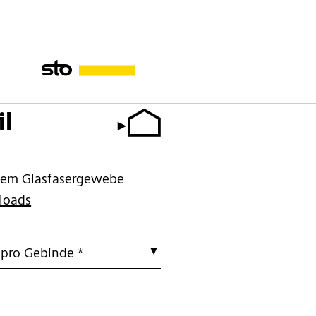
il
rtem Glasfasergewebe
loads
 pro Gebinde *