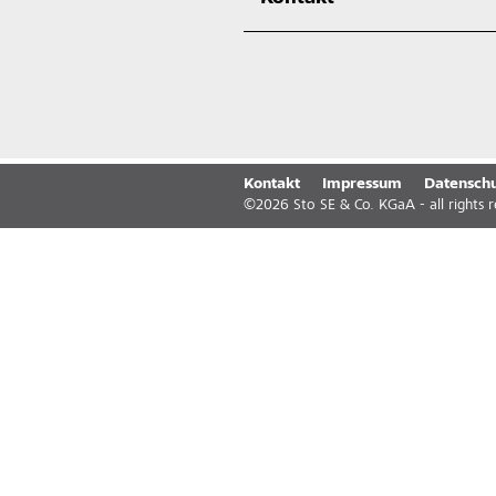
Kontakt
Impressum
Datenschu
©
2026
Sto SE & Co. KGaA - all rights 