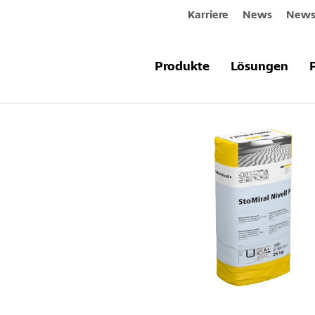
Karriere
News
Newsl
Produkte & Systeme
StoMiral Nivel
Produkte
Lösungen