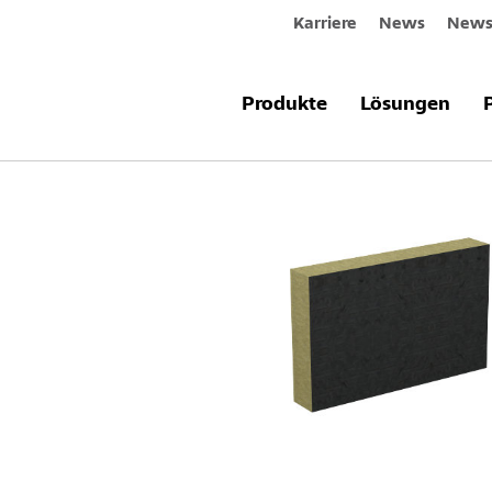
Karriere
News
Newsl
Produkte & Systeme
Sto-Steinwoll
Produkte
Lösungen