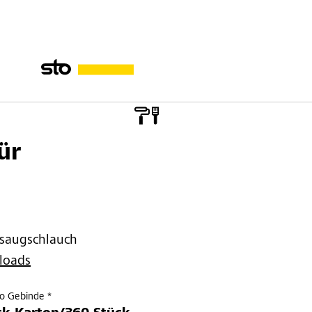
ür
bsaugschlauch
loads
ro Gebinde *