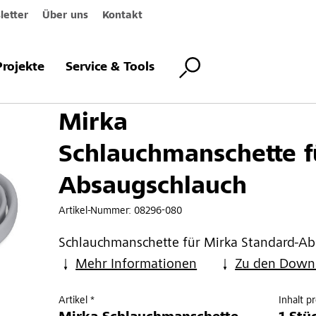
etter
Über uns
Kontakt
chmanschette für Absaugschlauch
Projekte
Service & Tools
Mirka
Schlauchmanschette f
Absaugschlauch
Artikel-Nummer:
08296-080
Schlauchmanschette für Mirka Standard-A
Mehr Informationen
Zu den Down
Artikel *
Inhalt p