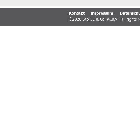
Kontakt
Impressum
Datenschu
©
2026
Sto SE & Co. KGaA - all rights 