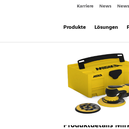
Karriere
News
Newsl
Produkte & Systeme
Mirka Deros
Produkte
Lösungen
Produktdetails
Mirk