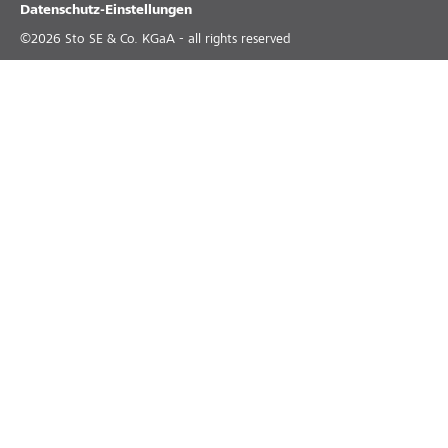
Datenschutz-Einstellungen
©
2026
Sto SE & Co. KGaA - all rights reserved