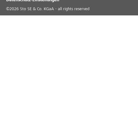
Datenschutz-Einstellungen
©
2026
Sto SE & Co. KGaA - all rights reserved