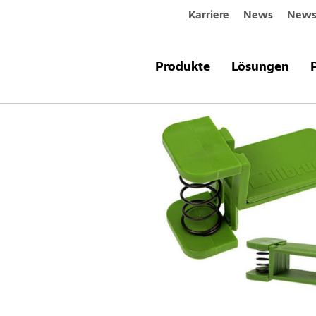
Karriere
News
Newsl
Produkte & Systeme
Sto-Fugendic
Produkte
Lösungen