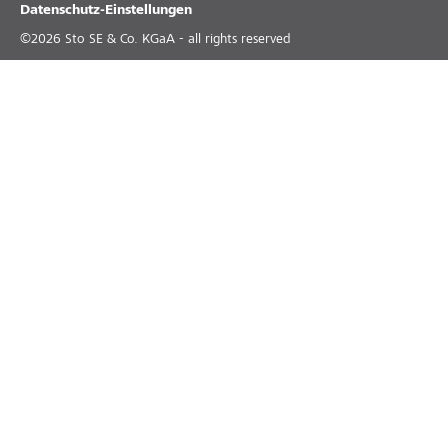
Datenschutz-Einstellungen
©
2026
Sto SE & Co. KGaA - all rights reserved